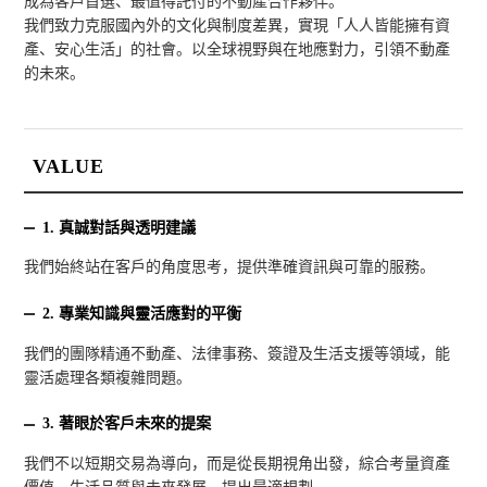
成為客戶首選、最值得託付的不動產合作夥伴。
我們致力克服國內外的文化與制度差異，實現「人人皆能擁有資
產、安心生活」的社會。
以全球視野與在地應對力，引領不動產
的未來。
VALUE
1.
真誠對話與透明建議
我們始終站在客戶的角度思考，提供準確資訊與可靠的服務。
2.
專業知識與靈活應對的平衡
我們的團隊精通不動產、法律事務、簽證及生活支援等領域，能
靈活處理各類複雜問題。
3.
著眼於客戶未來的提案
我們不以短期交易為導向，而是從長期視角出發，綜合考量資產
價值、生活品質與未來發展，
​提出最適規劃。​​